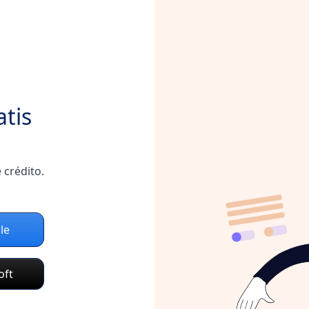
atis
 crédito.
le
oft